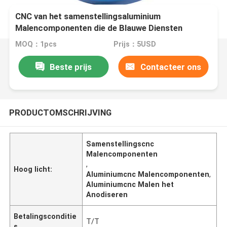
CNC van het samenstellingsaluminium
Malencomponenten die de Blauwe Diensten
anodiseren
MOQ：1pcs
Prijs：5USD
Beste prijs
Contacteer ons
PRODUCTOMSCHRIJVING
Samenstellingscnc
Malencomponenten
,
Hoog licht:
Aluminiumcnc Malencomponenten
,
Aluminiumcnc Malen het
Anodiseren
Betalingsconditie
T/T
s