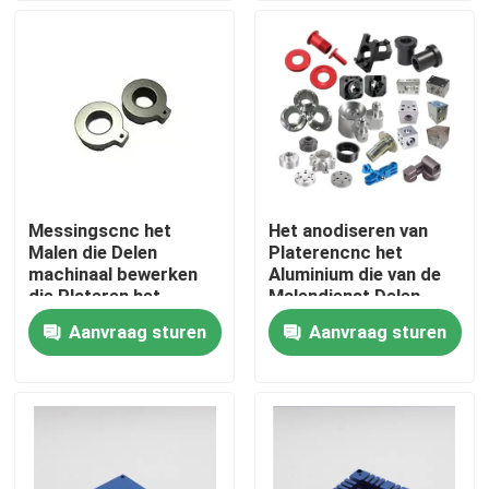
VR-show
Over ons
Fabrieksreis
Messingscnc het
Het anodiseren van
Malen die Delen
Platerencnc het
Kwaliteitscontrole
machinaal bewerken
Aluminium die van de
die Plateren het
Malendienst Delen
Oppoetsen anodiseren
voor Automobiele
Aanvraag sturen
Aanvraag sturen
Vraag een offerte aan
eindigt
Ruimte machinaal
bewerken
Douanecnc Delen
CNC-freesonderdelen