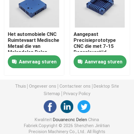
CNC Draaiende Delen
Het automobiele CNC
Aangepast
het snelle prototype machinaal bewerken
Ruimtevaart Medische
Precisieprototype
Metaal die van
CNC die met 7-15
Malendelen Delen
Dagenlevertijd
CNC die Aluminium machinaal bewerken
machinaal bewerken
machinaal bewerkt
Aanvraag sturen
Aanvraag sturen
Lasersnijdende onderdelen
Thuis
Ongeveer ons
Contacteer ons
Desktop Site
CNC die de Diensten machinaal bewerken
Sitemap
Privacy Policy
Fabricage van metalen onderdelen op maat
Kwaliteit
Douanecnc Delen
China
Fabriek.Copyright © 2026 Shenzhen Jinlitian
CNC Roestvrij staaldelen
Precision Machinery Co., Ltd.. All Rights