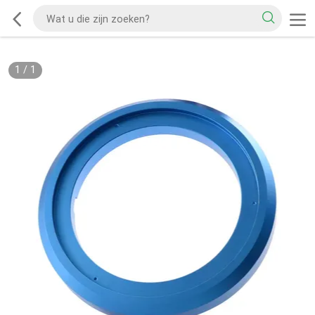
1
/
1