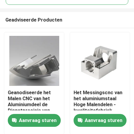
Geadviseerde Producten
Geanodiseerde het
Het Messingscnc van
Thuis
Malen CNC van het
het aluminiumstaal
Aluminiumdeel de
Hoge Malendelen -
Dienstprecisie van
kwaliteitsfabriek
Producten
Malendelen
Verwerkte Delen
Aanvraag sturen
Aanvraag sturen
Videos