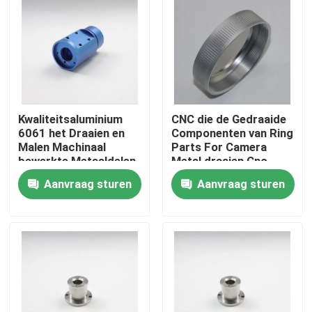
VR-show
Over ons
Kwaliteitsaluminium
CNC die de Gedraaide
Fabrieksreis
6061 het Draaien en
Componenten van Ring
Malen Machinaal
Parts For Camera
bewerkte Metaaldelen
Metal draaien Cnc
Kwaliteitscontrole
Aanvraag sturen
Aanvraag sturen
Vraag een offerte aan
Douanecnc Delen
CNC-freesonderdelen