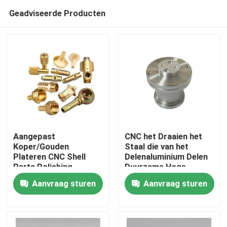
Geadviseerde Producten
Aangepast
CNC het Draaien het
Koper/Gouden
Staal die van het
Plateren CNC Shell
Delenaluminium Delen
Thuis
Parts Polishing
Duurzame Hoge
Surface Processing
Precisie machinaal
Aanvraag sturen
Aanvraag sturen
bewerken
Producten
Videos