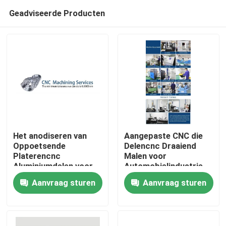
Geadviseerde Producten
Het anodiseren van
Aangepaste CNC die
Oppoetsende
Delencnc Draaiend
Platerencnc
Malen voor
Thuis
Aluminiumdelen voor
Automobielindustrie
Automobiel
machinaal bewerken
Aanvraag sturen
Aanvraag sturen
Verpakking
Producten
Videos