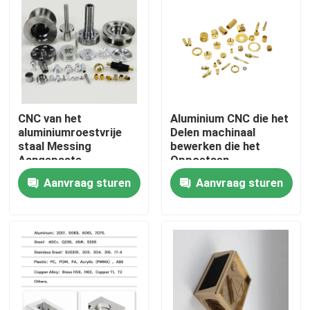
VR-show
Over ons
CNC van het
Aluminium CNC die het
Fabrieksreis
aluminiumroestvrije
Delen machinaal
staal Messing
bewerken die het
Aangepaste
Oppoetsen
Kwaliteitscontrole
Delentolerantie
Platerenoppervlakte
Aanvraag sturen
Aanvraag sturen
0.05mm OEM/ODM
anodiseren eindigt
Vraag een offerte aan
Douanecnc Delen
CNC-freesonderdelen