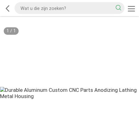
1
/
1